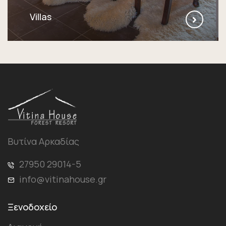
Villas
ΠΕΡΙΣΣΌΤΕΡΑ
Βυτίνα Αρκαδίας
27950 29014-5
info@vitinahouse.gr
Ξενοδοχείο