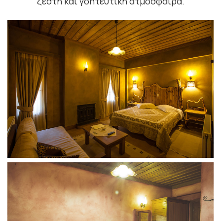
ζεστή και γοητευτική ατμόσφαιρα.